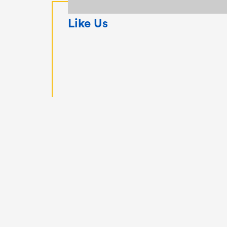
Like Us
Site par
Pikteo