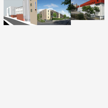
Site par
Pikteo